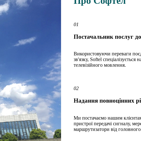
Про Софтел
01
Постачальник послуг до
Використовуючи переваги поєд
зв'язку, Softel спеціалізуєтьс
телевізійного мовлення.
02
Надання повноцінних рі
Ми постачаємо нашим клієнтам
пристрої передачі сигналу, ме
маршрутизатори від головного 