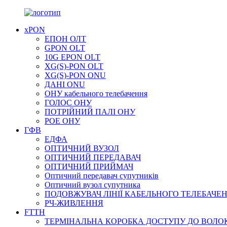
xPON
ЕПОН ОЛТ
GPON OLT
10G EPON OLT
XG(S)-PON OLT
XG(S)-PON ONU
ДАНІ ONU
ОНУ кабельного телебачення
ГОЛОС ОНУ
ПОТРІЙНИЙ ПАЛІ ОНУ
POE ОНУ
ГФВ
ЕДФА
ОПТИЧНИЙ ВУЗОЛ
ОПТИЧНИЙ ПЕРЕДАВАЧ
ОПТИЧНИЙ ПРИЙМАЧ
Оптичний передавач супутників
Оптичний вузол супутника
ПОДОВЖУВАЧ ЛІНІЇ КАБЕЛЬНОГО ТЕЛЕБАЧЕ
РЧ-ЖИВЛЕННЯ
FTTH
ТЕРМІНАЛЬНА КОРОБКА ДОСТУПУ ДО ВОЛО