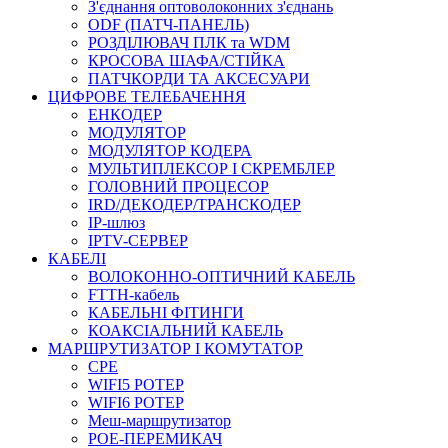
З'єднання оптоволоконних з'єднань
ODF (ПАТЧ-ПАНЕЛЬ)
РОЗДІЛЮВАЧ ПЛК та WDM
КРОСОВА ШАФА/СТІЙКА
ПАТЧКОРДИ ТА АКСЕСУАРИ
ЦИФРОВЕ ТЕЛЕБАЧЕННЯ
ЕНКОДЕР
МОДУЛЯТОР
МОДУЛЯТОР КОДЕРА
МУЛЬТИПЛЕКСОР І СКРЕМБЛЕР
ГОЛОВНИЙ ПРОЦЕСОР
IRD/ДЕКОДЕР/ТРАНСКОДЕР
IP-шлюз
IPTV-СЕРВЕР
КАБЕЛІ
ВОЛОКОННО-ОПТИЧНИЙ КАБЕЛЬ
FTTH-кабель
КАБЕЛЬНІ ФІТИНГИ
КОАКСІАЛЬНИЙ КАБЕЛЬ
МАРШРУТИЗАТОР І КОМУТАТОР
CPE
WIFI5 РОТЕР
WIFI6 РОТЕР
Меш-маршрутизатор
POE-ПЕРЕМИКАЧ